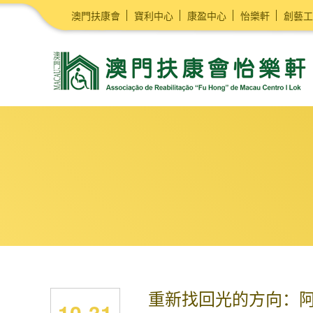
澳門扶康會
寶利中心
康盈中心
怡樂軒
創藝工
重新找回光的方向：
10-31