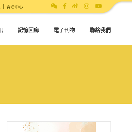
室
青濤中心
訊
記憶回廊
電子刊物
聯絡我們