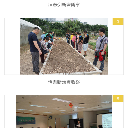
揮春迎新齊樂享
3
怡樂新濠豐收祭
5