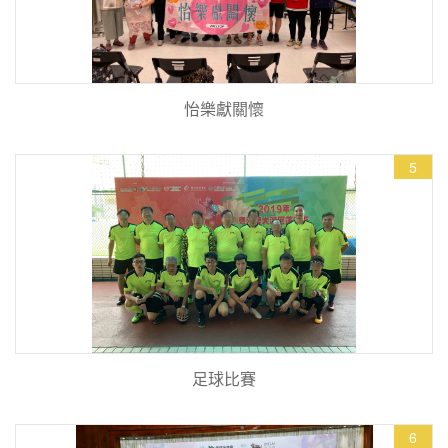
怡樂獻關懷
5
足球比賽
6