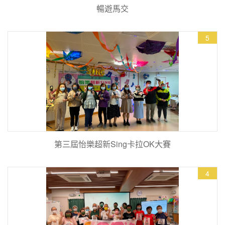
暢遊馬交
5
第三屆怡樂超新Sing卡拉OK大賽
4