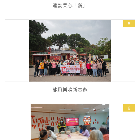
運動樂心「齡」
5
龍飛樂鳴新春遊
6