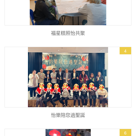
福星糕照怡共聚
4
怡樂陪您過聖誕
6