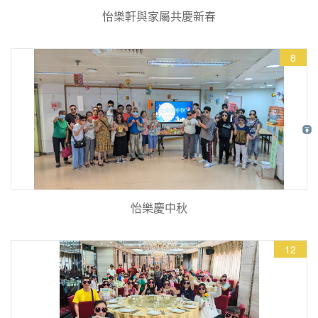
怡樂軒與家屬共慶新春
8
怡樂慶中秋
12