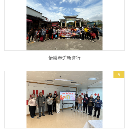
怡樂春遊新會行
8