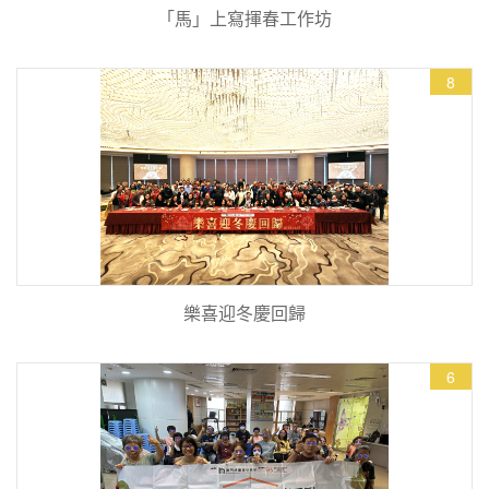
「馬」上寫揮春工作坊
8
樂喜迎冬慶回歸
6