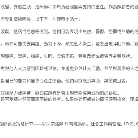
為改變、身體症狀、治療過程中肩負著照顧與支持的重任。作為照顧者的
。
沒有受到情緒困擾。以下有一些觀察小貼士：
伏波動、低落或易怒等情況。他們可能表現出焦慮、憂鬱、恐懼或無助的
變。他們可能失去興趣、動力下降、疏忽個人衛生，或者出現睡眠問題、
出現頭痛、胃痛、胸痛、失眠、食慾不振、體重改變或疲勞等身體症狀。
能對與他人交流感到困難或退縮，並避免參與社交活動，甚至與親密的人
，對自己的能力和自尊心產生懷疑。他們可能感到無助、無望或沮喪。
來舒緩壓力或痛苦。觀察照顧者是否出現藥物濫用或酗酒的跡象。
者是否受精神健康問題困擾的參考。如果你對照顧者的情況感到擔憂，建
問題及策略研究——以河南洛陽 R 醫院為例。社會工作與管理, 17(2), 64