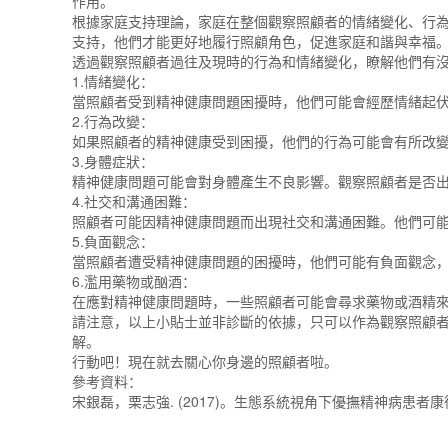
作用。
根據家庭支持理論，家庭在整個觀察照顧者的情緒變化、行
支持，他們才能更好地履行照顧角色，促進家庭和諧與幸福
透過觀察照顧者過往及現時的行為和情緒變化，瞭解他們有
1.情緒變化：
當照顧者受到精神健康問題困擾時，他們可能會經歷情緒起
2.行為改變：
如果照顧者的精神健康受到困擾，他們的行為可能會有所改
3.身體症狀：
精神健康問題可能會對身體產生不良影響。觀察照顧者是否
4.社交和溝通困難：
照顧者可能因精神健康問題而出現社交和溝通困難。他們可
5.負面觀念：
當照顧者遭受精神健康問題的困擾時，他們可能有負面觀念
6.濫用藥物或酗酒：
在應對精神健康問題時，一些照顧者可能會尋求藥物或酒精
請注意，以上小貼士並非診斷的依據，只可以作為觀察照顧
解。
行動吧！現在就去關心你身邊的照顧者啦。
參考資料：
宋銀磊，栗志強. (2017)。生態系統視角下優撫精神病患者康復