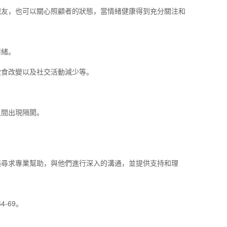
親友，也可以關心照顧者的狀態，當情緒健康得到充分關注和
情緒。
飲食改變以及社交活動減少等。
之間出現隔閡。
議尋求專業幫助，與他們進行深入的溝通，並提供支持和理
-69。