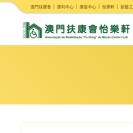
澳門扶康會
寶利中心
康盈中心
怡樂軒
創藝工