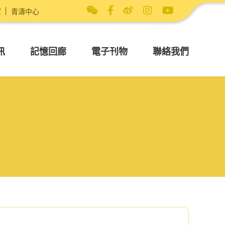
室
青濤中心
訊
記憶回廊
電子刊物
聯絡我們