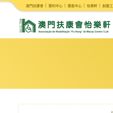
澳門扶康會
寶利中心
康盈中心
怡樂軒
創藝工