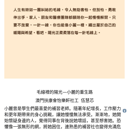
毛線裡的陽光—小麗的重生路
澳門扶康會怡樂軒社工  伍慧芯
小麗曾是學生們最喜愛的補習老師。隨著年紀增長，工作壓力
和更年期帶來的身心挑戰，讓她慢慢無法承受。漸漸地，她開
始懷疑身邊的人，覺得同事在背後說她壞話，甚至想害她。恐
懼像一張無形的網，將她困住，連熟悉的補習社也變得充滿危