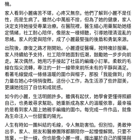
機。
家人看到小麗痛苦不堪，心疼又無奈。他們了解到小麗不是任
性，而是生病了。雖然心中萬般不捨，但為了她的健康，家人
決定支持她接受專業治療。在醫院裡，醫生細心用藥幫助她穩
定情緒，社工耐心陪伴，像朋友一樣傾聽，引導她理清混亂的
思緒。家人的愛與陪伴，成了小麗最堅強的後盾和勇氣來源。
出院後，康復之路才剛開始。小麗遵從醫囑，按時複診服藥。
家人持續給予支持，社工陪伴她面對低潮，鼓勵她一步步向前
走。某次偶然，她用巧手接起了社區的編織小訂單。柔軟的毛
線在指尖流轉，專注的一針一線帶來前所未有的平靜與滿足。
看著毛線變成一條條溫暖的圍巾與帽子，那股「我能做到」的
力量在她心中悄悄復甦。這份小工作，為生活添了些許甜美，
更讓她找回了自信和成就感。
如今的小麗，生活明朗許多。雖偶有起伏，她學會更懂得照顧
自己，也勇敢尋求幫助。她重新成為家人的溫暖依靠，最幸福
的是看到家人圍上她親手編織的圍巾。每完成一件作品，就像
為生命注入一份甜蜜的陽光。
人生有時如一團糾結的毛線，令人無助害怕。但別怕，勇敢伸
出手，家人、朋友和醫療團隊都願陪你一起慢慢解開。只要不
放棄，一針一線，你也能像小麗一樣，織出屬於自己的暖陽與