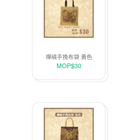
禪繞手挽布袋 黃色
MOP$30