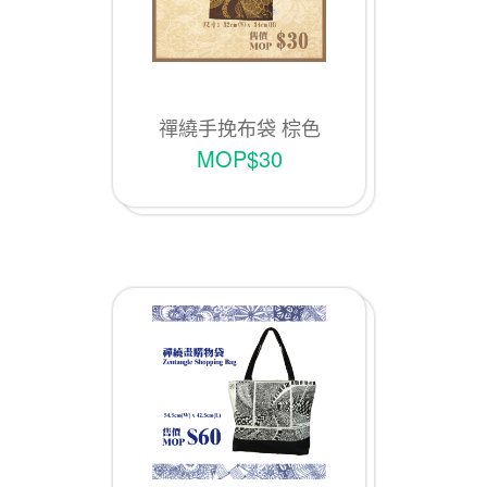
禪繞手挽布袋 棕色
MOP$30