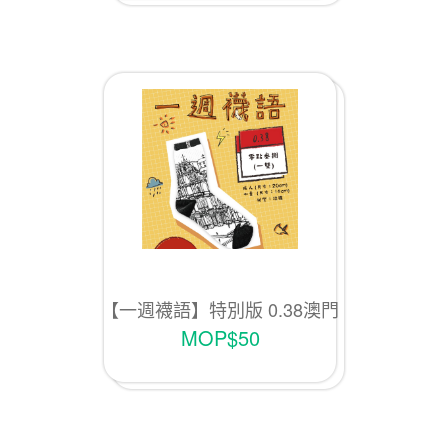
【一週襪語】特別版 0.38澳門
風景畫
MOP$50