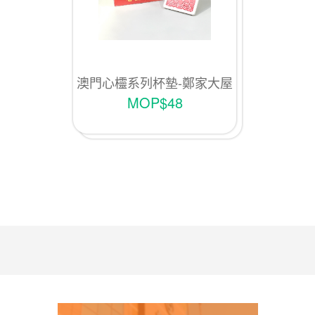
澳門心欞系列杯墊-鄭家大屋
MOP$48