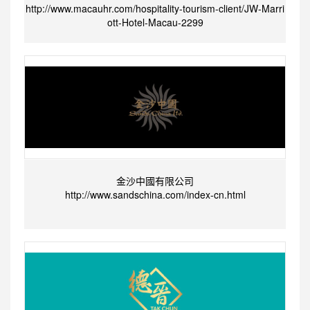
http://www.macauhr.com/hospitality-tourism-client/JW-Marri
ott-Hotel-Macau-2299
金沙中國有限公司
http://www.sandschina.com/index-cn.html