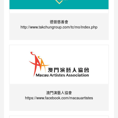
德晉慈善會
http://www.takchungroup.com/tc/mo/index.php
澳門演藝人協會
https://www.facebook.com/macauartistes