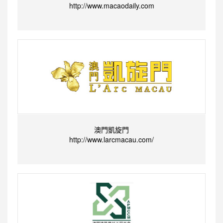
http://www.macaodaily.com
澳門凱旋門
http://www.larcmacau.com/