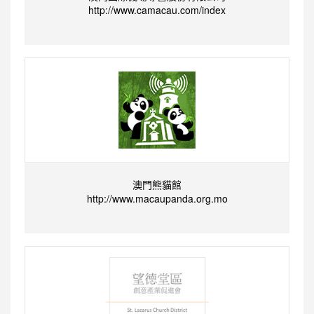
http://www.camacau.com/index
澳門熊貓館
http://www.macaupanda.org.mo