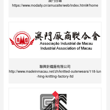
澳門日報
https://www.modaily.cn/amucsite/web/index.html#/home
聯興針織廠有限公司
http://www.madeinmacau.net/zh/knitted-outerwears/118-lun
-hing-knitting-factory-ltd