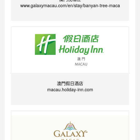
www.galaxymacau.com/en/stay/banyan-tree-maca
澳門假日酒店
macau.holiday-inn.com