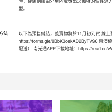
時，從頭到腳由外至內散發出您獨特的個性魅
型。
購方法
以下為預售鏈結，義賣物將於11月初到貨 線上
https://forms.gle/8BbK3oekAD2ByTVS6 惠
配送） 南光通APP下載地址：https://reurl.cc/v