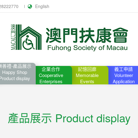
28222770
English
樂善禮-產品展示
企業合作
記憶回廊
義工申請
Happy Shop
Cooperative
Memorable
Volunteer
Product display
Enterprises
Events
Application
產品展示 Product display