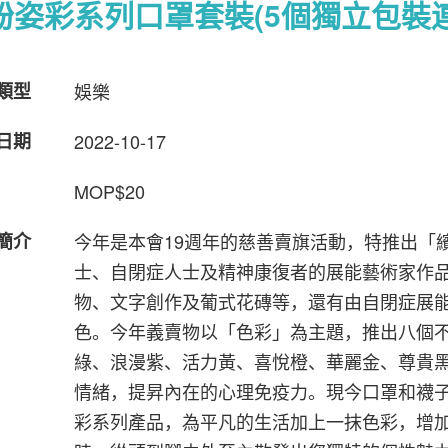
紛姿彩系列口罩套裝(5個獨立包裝連
品類型
娛樂
產日期
2022-10-17
MOP$20
品簡介
今年是本會19週年的慈善賣旗活動，特推出「
士、自閉症人士及精神康復者的展能藝術家作
物、文字創作及葡式花磚等，還有由自閉症展能藝
色。今年義賣物以「色彩」為主題，推出八個
綠、浪漫紫、活力黃、喜悅橙、華麗金、尊貴
情緒，提昇內在的心理免疫力。現今口罩和襪
彩系列產品，為平凡的生活加上一抹色彩，增