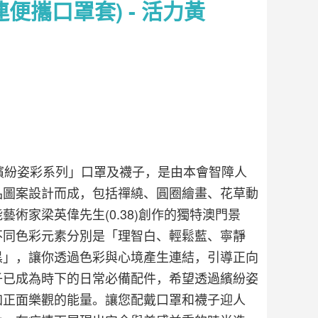
便攜口罩套) - 活力黃
繽紛姿彩系列」口罩及襪子，是由本會智障人
品圖案設計而成，包括禪繞、圓圈繪畫、花草動
術家梁英偉先生(0.38)創作的獨特澳門景
不同色彩元素分別是「理智白、輕鬆藍、寧靜
黑」，讓你透過色彩與心境產生連結，引導正向
子已成為時下的日常必備配件，希望透過繽紛姿
加正面樂觀的能量。讓您配戴口罩和襪子迎人