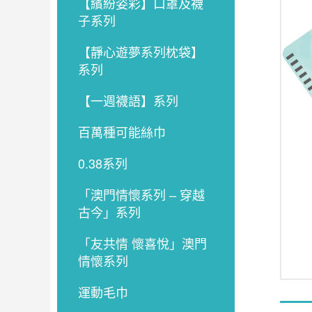
【繽紛姿彩】口罩及襪
子系列
【靜心遊夢系列枕袋】
系列
【一週襪語】系列
百萬種可能絲巾
0.38系列
「澳門情懷系列 – 穿越
古今」系列
「友共情 懷喜悅」澳門
情懷系列
運動毛巾