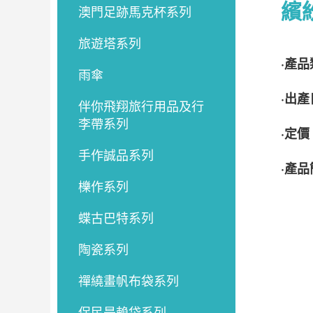
繽
澳門足跡馬克杯系列
旅遊塔系列
·產
雨傘
·出
伴你飛翔旅行用品及行
李帶系列
·定價
手作誠品系列
·產
櫟作系列
蝶古巴特系列
陶瓷系列
禪繞畫帆布袋系列
保民是賴袋系列