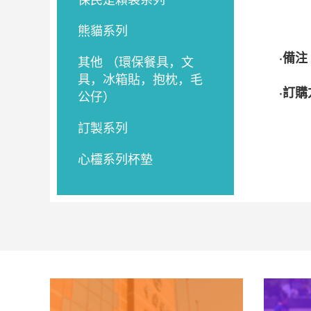
熊貓系列
·備注
其他 （環保餐具，文
具，冰箱貼，抱枕，毛
·訂
公仔）
訂製系列
心欞系列杯墊