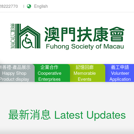
28222770
English
樂善禮-產品展示
企業合作
記憶回廊
義工申請
Happy Shop
Cooperative
Memorable
Volunteer
Product display
Enterprises
Events
Application
最新消息 Latest Updates