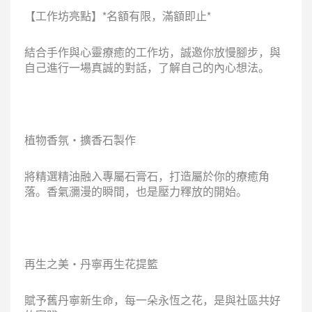
【工作坊亮點】*名額有限，滿額即止*
結合手作與心靈療癒的工作坊，誠邀你放慢腳步，與
自己進行一場真誠的對話，了解自己的內心想法。
植物香氛・擴香石製作
將精選精油融入專屬石膏石，打造屬於你的療癒角
落。香氣瀰漫的瞬間，也是壓力釋放的開始。
再生之美・丹寧再生花提籃
賦予舊丹寧新生命，每一朵永恆之花，是與社區共好