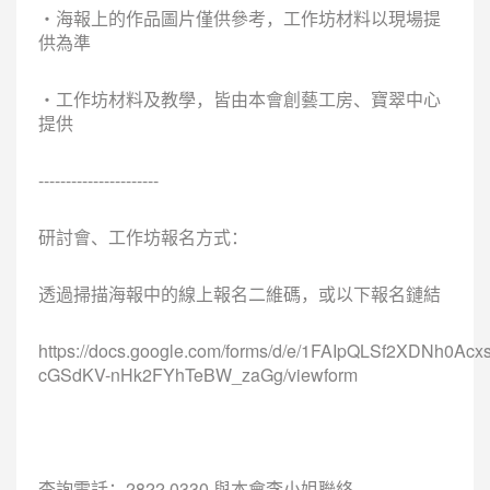
・海報上的作品圖片僅供參考，工作坊材料以現場提
供為準
・工作坊材料及教學，皆由本會創藝工房、寶翠中心
提供
----------------------
研討會、工作坊報名方式：
透過掃描海報中的線上報名二維碼，或以下報名鏈結
https://docs.google.com/forms/d/e/1FAIpQLSf2XDNh0A
cGSdKV-nHk2FYhTeBW_zaGg/viewform
查詢電話：2822 0330 與本會李小姐聯絡