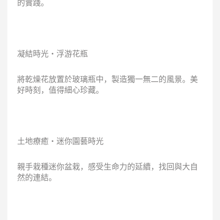
的實踐。
凝結時光・浮游花瓶
將乾燥花放置於玻璃瓶中，製造獨一無二的風景。美
好時刻，值得細心珍藏。
土地療癒・迷你園藝時光
親手栽種迷你盆栽，感受生命力的延續，找回與大自
然的連結。