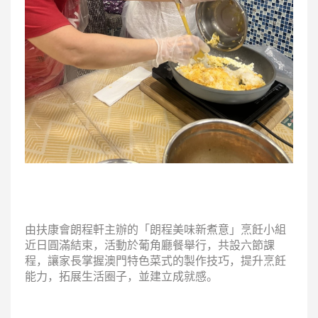
由扶康會朗程軒主辦的「朗程美味新煮意」烹飪小組
近日圓滿結束，活動於葡角廳餐舉行，共設六節課
程，讓家長掌握澳門特色菜式的製作技巧，提升烹飪
能力，拓展生活圈子，並建立成就感。