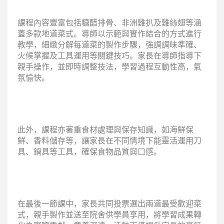
課程內容豐富包括糖醋排骨、非洲雞扒及雞絲翅等涵
蓋多款地道菜式。導師以示範與實作結合的方式進行
教學，細緻分解每道菜的製作步驟，強調調味準確、
火候掌握及工具運用等關鍵技巧。家長在導師指導下
親手操作，並即時調整技法，學習過程互動性高，氣
氛愉快。
此外，課程亦著重食材處理與保存知識，如海鮮保
鮮、香料儲存等，讓家長在不同情境下能靈活運用刀
具、鍋具等工具，確保食物品質與口感。
在最後一節課中，家長共同投票選出兩道最受歡迎菜
式，親手製作並送至院舍供學員享用，將學習成果轉