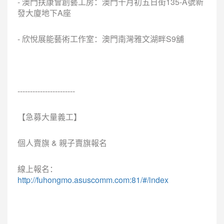
- 澳門扶康會創藝工房：澳門十月初五日街135-A號新
發大廈地下A座
- 欣悅展能藝術工作室：澳門南灣雅文湖畔S9舖
-----------------------
【急募大量義工】
個人賣旗 & 親子賣旗報名
線上報名：
http://fuhongmo.asuscomm.com:81/#/index