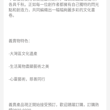
各具千秋。正如每一位創作者都擁有自己獨特的閃光
點和創造力，共同編織出一幅幅絢麗多彩的文化畫
卷。
義賣物特色：
-大灣區文化遺產
-生活萬物盡顯藝術之美
-心靈藝術，慈善同行
義賣產品現正開始接受預訂，歡迎踴躍訂購，訂購熱
線2822 0330