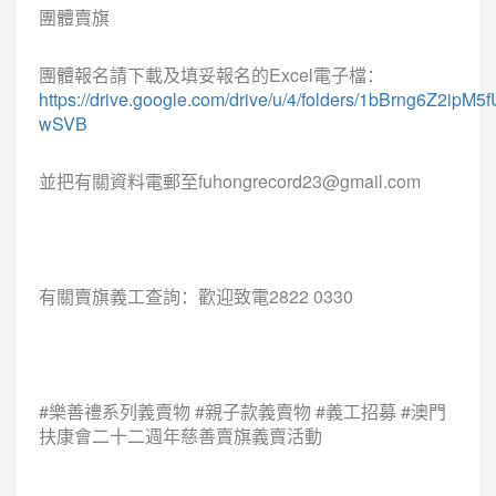
團體賣旗
團體報名請下載及填妥報名的Excel電子檔：
https://drive.google.com/drive/u/4/folders/1bBrng6Z2
wSVB
並把有關資料電郵至fuhongrecord23@gmail.com
有關賣旗義工查詢：歡迎致電2822 0330
#樂善禮系列義賣物 #親子款義賣物 #義工招募 #澳門
扶康會二十二週年慈善賣旗義賣活動