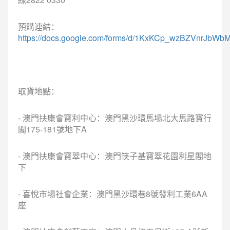
預購連結：
https://docs.google.com/forms/d/1KxKCp_wzBZVnrJbW
取貨地點：
- 澳門扶康會寶利中心：澳門黑沙環馬場北大馬路寶行
閣175-181號地下A
- 澳門扶康會寶翠中心：澳門筷子基寶翠花園利星閣地
下
- 喜悅市場社會企業：澳門黑沙環巷8號發利工業6AA
座