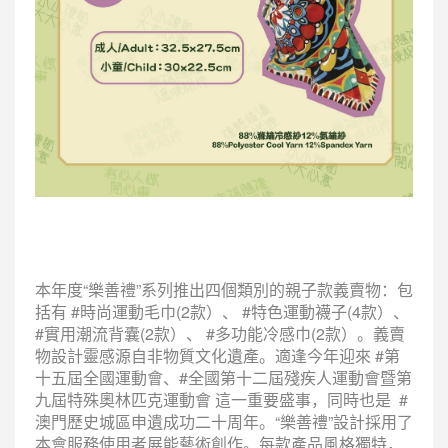
本年度“樂善禮”系列推出四個類別的親子款義賣物：包
括有 #時尚運動毛巾(2款）、 #特色運動襪子(4款）、
#實用潮流背囊(2款）、 #多功能冷感巾(2款）。義賣
物設計靈感源自非物質文化遺產。適逢今年迎來 #第
十五屆全國運動會、#全國第十二屆殘疾人運動會暨第
九屆特殊奧林匹克運動會 這一重要盛事，同時也是 #
澳門歷史城區申遺成功二十周年。“樂善禮”設計採用了
本會服務使用者展能藝術創作。每款產品風格獨特，