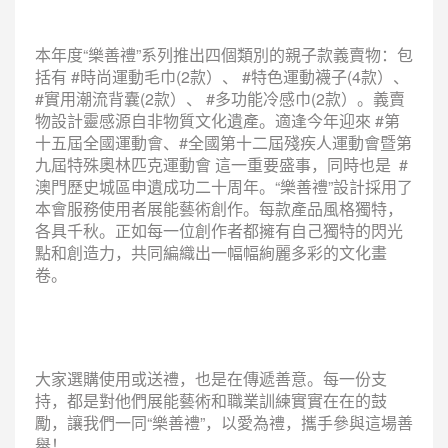
本年度“樂善禮”系列推出四個類別的親子款義賣物：包
括有 #時尚運動毛巾(2款）、 #特色運動襪子(4款）、
#實用潮流背囊(2款）、 #多功能冷感巾(2款）。義賣
物設計靈感源自非物質文化遺產。適逢今年迎來 #第
十五屆全國運動會、#全國第十二屆殘疾人運動會暨第
九屆特殊奧林匹克運動會 這一重要盛事，同時也是 #
澳門歷史城區申遺成功二十周年。“樂善禮”設計採用了
本會服務使用者展能藝術創作。每款產品風格獨特，
各具千秋。正如每一位創作者都擁有自己獨特的閃光
點和創造力，共同編織出一幅幅絢麗多彩的文化畫
卷。
大家選購使用或送禮，也是在傳遞善意。每一份支
持，都是對他們展能藝術和職業訓練實實在在的鼓
勵，讓我們一同“樂善禮”，以愛為禮，攜手參與這場善
舉！