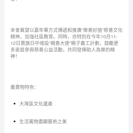
本會冀望以嘉年華方式傳遞和推廣“樂善好施”慈善文化
精神，加強社區教育。同時，亦特別在今年10月11-
12日賣旗日中增設“親善大使”親子義工計劃，鼓勵更
多家庭參與慈善公益活動，共同發揮助人為樂的精
神！
義賣物特色：
大灣區文化遺產
生活萬物盡顯藝術之美