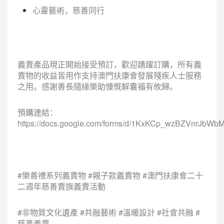
心靈藝術，慈善同行
義賣產品現正開始接受預訂，歡迎踴躍訂購，所有義
賣物的收益皆用作支持澳門扶康會發展殘疾人士服務
之用。感謝善長隨緣樂助慷慨解囊福有攸歸。
預購連結：
https://docs.google.com/forms/d/1KxKCp_wzBZVnrJbW
#樂善禮系列義賣物 #親子款義賣物 #澳門扶康會二十
二週年慈善賣旗義賣活動
#非物質文化遺產 #共融藝術 #溫暖設計 #社會共融 #
慈善義賣