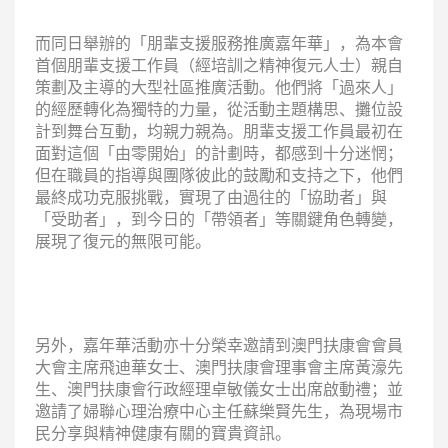
而同日舉辦的「朋輩支援服務推廣嘉年華」，為本會
首個朋輩支援工作員（經培訓之精神復元人士）親自
策劃及主導的大型社區推廣活動。他們將「過來人」
的經歷轉化為獨特的力量，從活動主題構思、攤位設
計到舞台互動，均親力親為。朋輩支援工作員最初在
面對這個「由零開始」的計劃時，都感到十分迷惘；
但在職員的指導與團隊彼此的鼓勵和支持之下，他們
最終成功克服挑戰，實現了由過往的「協助者」與
「受助者」，到今日的「帶領者」等關鍵角色轉變，
展現了復元的無限可能。
另外，嘉年華活動亦十分榮幸邀請到澳門扶康會會員
大會主席飛迪華女士、澳門扶康會理事會主席黃濠先
生、澳門扶康會行政經理卓敏儀女士出席啟動禮；並
邀請了婦聯心理治療中心主任蘇樂賢先生，為現場市
民分享與精神健康有關的寶貴資訊。