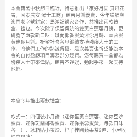
本會籍著中秋節日臨近，特意推出「家好月圓 賞風花
雪，國泰農安 澤士工商」慈善月餅義賣，今年繼續與
澳門老字號餅家：馬鴻記餅家合作，共推出兩款禮
盒、禮包。今次除了保留傳統的雙黃白蓮蓉月餅，更
研發了兩款新口味：斑蘭椰香蛋黃迷你月餅、棗蓉蛋
黃迷你月餅。祈望社會各界繼續支持殘疾人士的工
作，將他們工作的熱誠傳播。是次義賣也祈望能為本
會的自付盈虧項目籌募部分經費。您每購買一盒都為
殘疾人士帶來津貼。慈善不遲疑，動起手來一起支持
他們。
本會今年推出兩款禮盒：
款式一：四個裝小月餅（迷你蛋黃白蓮蓉、迷你豆沙
蛋黃、迷你斑蘭椰香蛋黃、迷你棗蓉蛋黃，每款口味
各一）、冰箱貼小夜燈、杞子桂圓蘋果茶2包、小屋收
納盒包裝；