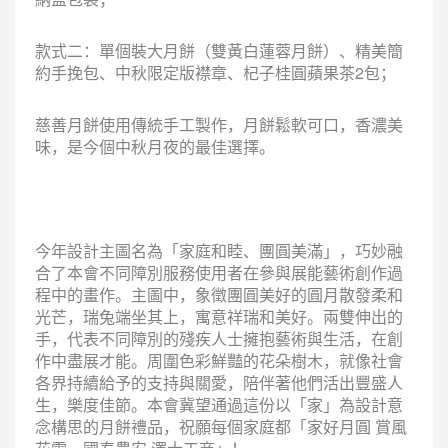
款式二：單個裝大月餅（雙黃白蓮蓉月餅）、精美簡
約手挽包、中秋限定版襟章、杞子桂圓蘋果茶2包；
慈善月餅使用傳統手工製作，月餅鬆軟可口，香濃美
味，是今個中秋月夜的最佳選擇。
今年設計主圖名為「家庭和睦、團圓美滿」，巧妙融
合了本會不同障別服務使用者在參與展能藝術創作過
程中的畫作。主圖中，象徵團圓美好的圓月散發柔和
光芒，瑞兔端坐其上，寓意祥瑞和美好。兩雙伸出的
手，代表不同障別的殘疾人士擁抱藝術與生活，在創
作中盡展才能。周圍色彩鮮豔的花朵樹木，就像社會
各界持續給予的支持與關愛，陪伴著他們活出豐盛人
生，樂度佳節。本會冀望通過這份以「家」為設計意
念構思的月餅禮品，祝願每個家庭都「家好月圓 賞風