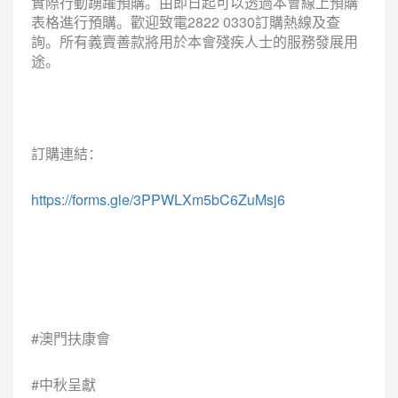
實際行動踴躍預購。由即日起可以透過本會線上預購
表格進行預購。歡迎致電2822 0330訂購熱線及查
詢。所有義賣善款將用於本會殘疾人士的服務發展用
途。
訂購連結：
https://forms.gle/3PPWLXm5bC6ZuMsj6
#澳門扶康會
#中秋呈獻