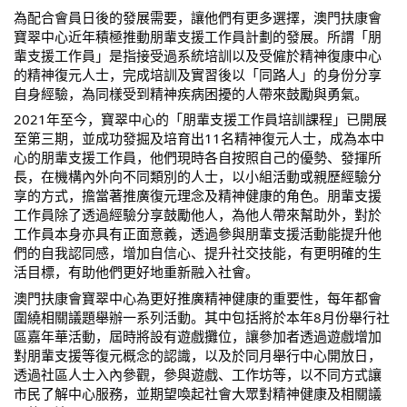
為配合會員日後的發展需要，讓他們有更多選擇，澳門扶康會
寶翠中心近年積極推動朋輩支援工作員計劃的發展。所謂「朋
輩支援工作員」是指接受過系統培訓以及受僱於精神復康中心
的精神復元人士，完成培訓及實習後以「同路人」的身份分享
自身經驗，為同樣受到精神疾病困擾的人帶來鼓勵與勇氣。
2021年至今，寶翠中心的「朋輩支援工作員培訓課程」已開展
至第三期，並成功發掘及培育出11名精神復元人士，成為本中
心的朋輩支援工作員，他們現時各自按照自己的優勢、發揮所
長，在機構內外向不同類別的人士，以小組活動或親歷經驗分
享的方式，擔當著推廣復元理念及精神健康的角色。朋輩支援
工作員除了透過經驗分享鼓勵他人，為他人帶來幫助外，對於
工作員本身亦具有正面意義，透過參與朋輩支援活動能提升他
們的自我認同感，增加自信心、提升社交技能，有更明確的生
活目標，有助他們更好地重新融入社會。
澳門扶康會寶翠中心為更好推廣精神健康的重要性，每年都會
圍繞相關議題舉辦一系列活動。其中包括將於本年8月份舉行社
區嘉年華活動，屆時將設有遊戲攤位，讓參加者透過遊戲增加
對朋輩支援等復元概念的認識，以及於同月舉行中心開放日，
透過社區人士入內參觀，參與遊戲、工作坊等，以不同方式讓
市民了解中心服務，並期望喚起社會大眾對精神健康及相關議