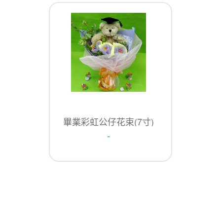
畢業彩虹公仔花束(7寸)
-