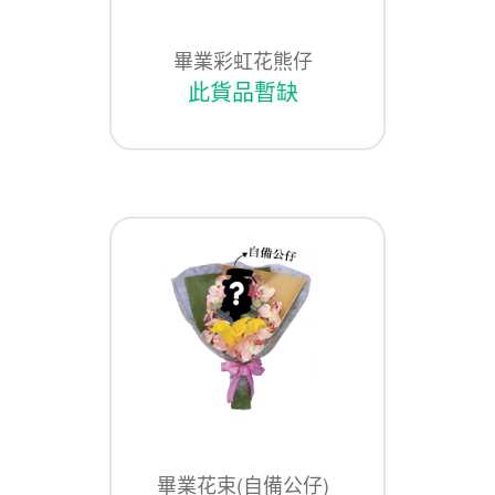
畢業彩虹花熊仔
此貨品暫缺
畢業花束(自備公仔)