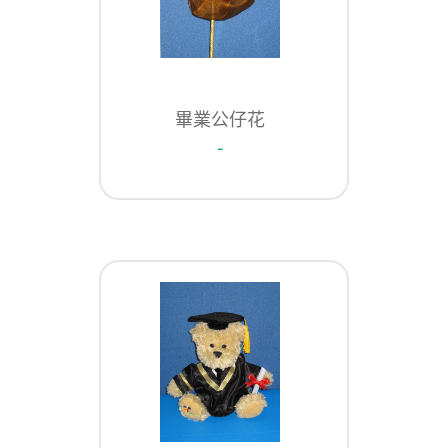
畢業公仔花
-