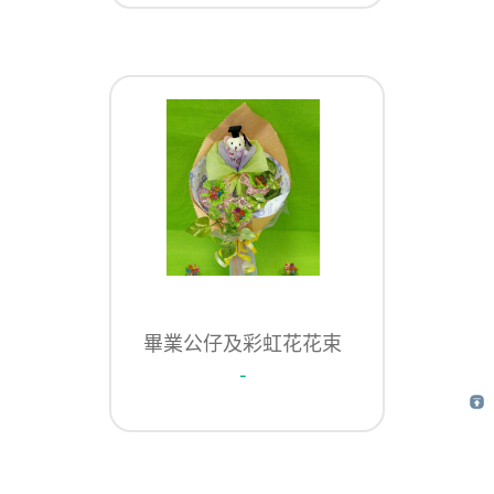
畢業公仔及彩虹花花束
-