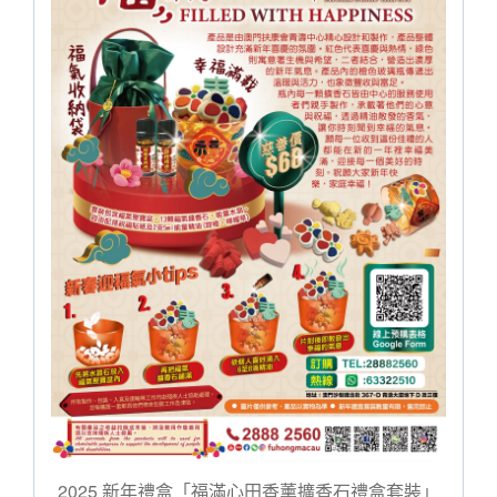
2025 新年禮盒「福滿心田香薰擴香石禮盒套裝」